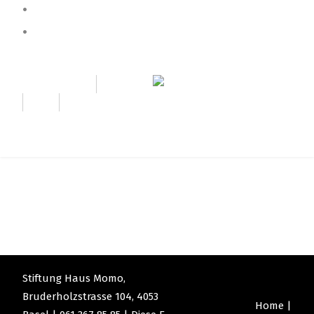
Home
Aktuelles
PFLEGEHEIM
CAFÉ
BILDERGALERIE
KITA
ÜBER UNS
Stiftung Haus Momo,
Bruderholzstrasse 104, 4053
Home
|